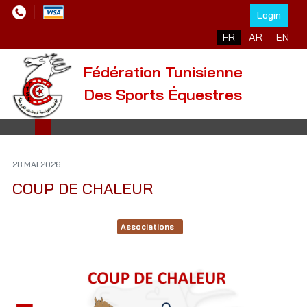
Login
Sélectionnez votre l
FR
AR
EN
Fédération Tunisienne
Des Sports Équestres
28 MAI 2026
COUP DE CHALEUR
Associations