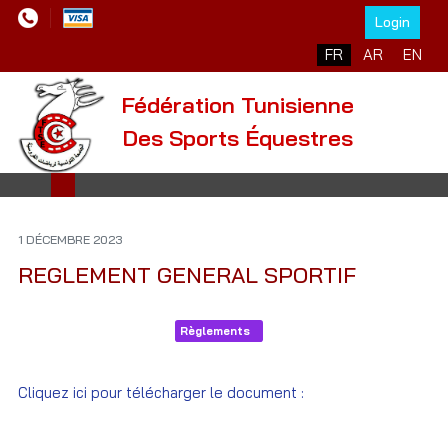
Login
Sélectionnez votre l
FR
AR
EN
Fédération Tunisienne
Des Sports Équestres
1 DÉCEMBRE 2023
REGLEMENT GENERAL SPORTIF
Règlements
Cliquez ici pour télécharger le document :