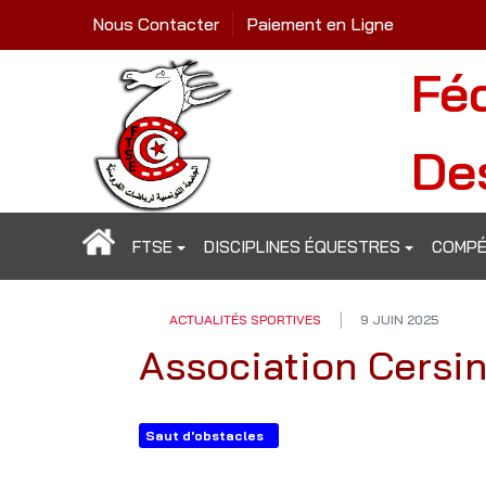
Nous Contacter
Paiement en Ligne
Fé
De
FTSE
DISCIPLINES ÉQUESTRES
COMPÉ
ACTUALITÉS SPORTIVES
9 JUIN 2025
Association Cersi
Saut d'obstacles