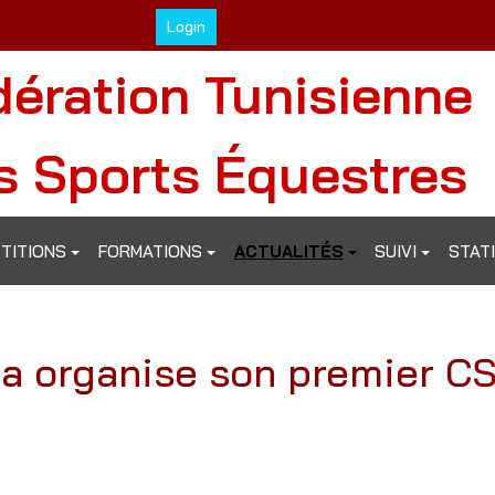
Login
dération Tunisienne
s Sports Équestres
TITIONS
FORMATIONS
ACTUALITÉS
SUIVI
STAT
na organise son premier C