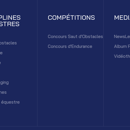
PLINES
COMPÉTITIONS
MED
STRES
Concours Saut d'Obstacles
NewsLe
bstacles
Concours d'Endurance
Album 
ce
Vidéot
e
ging
mes
 équestre