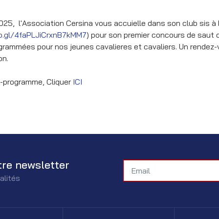
025, l'Association Cersina vous accuielle dans son club sis à
o.gl/4faPLJiCrxnB7kMM7
) pour son premier concours de saut d
rammées pour nos jeunes cavalieres et cavaliers. Un rendez-
on.
t-programme, Cliquer
ICI
tre newsletter
alités