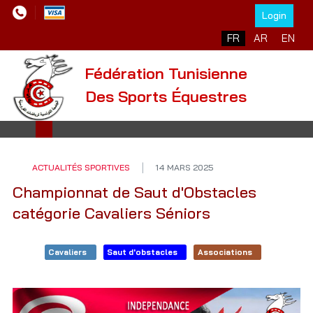
Login
Sélectionnez votre l
FR
AR
EN
Fédération Tunisienne
Des Sports Équestres
ACTUALITÉS SPORTIVES
14 MARS 2025
Championnat de Saut d'Obstacles
catégorie Cavaliers Séniors
Cavaliers
Saut d'obstacles
Associations