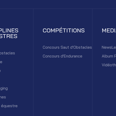
PLINES
COMPÉTITIONS
MED
STRES
Concours Saut d'Obstacles
NewsLe
bstacles
Concours d'Endurance
Album 
ce
Vidéot
e
ging
mes
 équestre