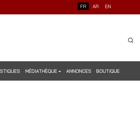
Sélectionnez votre langue
FR
AR
EN
Type 2 o
ISTIQUES
MÉDIATHÈQUE
ANNONCES
BOUTIQUE