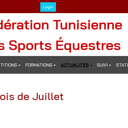
Login
dération Tunisienne
s Sports Équestres
TITIONS
FORMATIONS
ACTUALITÉS
SUIVI
STAT
is de Juillet