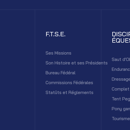
F.T.S.E.
DISCI
ÉQUE
Ses Missions
Saut d'O
Son Histoire et ses Présidents
Enduran
Bureau Fédéral
Dressag
Commissions Fédérales
Complet
Statûts et Réglements
Tent Peg
Pony ga
Tourisme