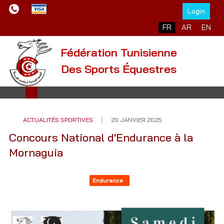
Login
Sélectionnez votre l
FR
AR
EN
Fédération Tunisienne
Des Sports Équestres
ACTUALITÉS SPORTIVES
20 JANVIER 2025
Concours National d'Endurance à la
Mornaguia
Endurance