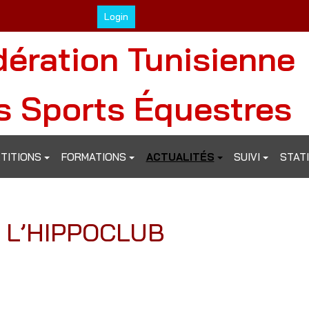
Login
dération Tunisienne
s Sports Équestres
TITIONS
FORMATIONS
ACTUALITÉS
SUIVI
STAT
 L’HIPPOCLUB