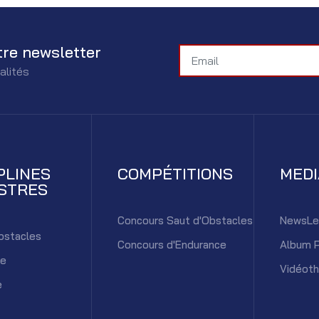
tre newsletter
alités
PLINES
COMPÉTITIONS
MED
STRES
Concours Saut d'Obstacles
NewsLe
bstacles
Concours d'Endurance
Album 
ce
Vidéot
e