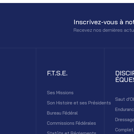
Inscrivez-vous à no
Recevez nos dernières actu
F.T.S.E.
DISCI
ÉQUE
Ses Missions
Saut d'O
Son Histoire et ses Présidents
Enduran
Bureau Fédéral
Dressag
Commissions Fédérales
Complet
Statûts et Réglements