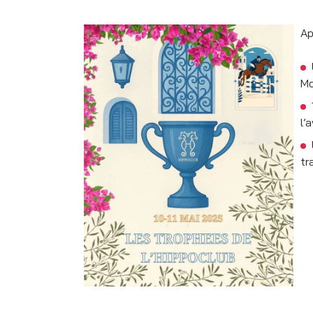
Ap
Mo
l’
tr