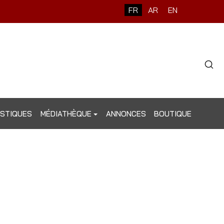
Sélectionnez votre langue
FR
AR
EN
Type 2 o
ISTIQUES
MÉDIATHÈQUE
ANNONCES
BOUTIQUE