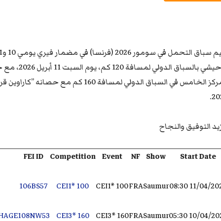
20
يد التوفيق والنجاح
FEI ID
Competition
Event
NF
Show
Start Date
106BS57
CEI1* 100
CEI1* 100
FRA
Saumur
11/04/2026 08
HAGE
108NW53
CEI3* 160
CEI3* 160
FRA
Saumur
10/04/2026 05