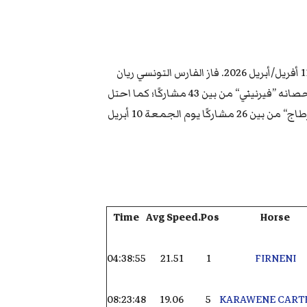
أقيم سباق التحمل في سومور 2026 (فرنسا) في مضمار فيري يومي 10 و11 أفريل/أبريل 2026. فاز الفارس التونسي ريان
لوحيشي بالسباق الدولي لمسافة 120 كم، يوم السبت 11 أبريل 2026، مع حصانه ”فيرنيني“ من بين 43 مشاركًا؛ كما احتل
المركز الخامس في السباق الدولي لمسافة 160 كم مع حصانه ”كاراوين قرطاج“ من بين 26 مشاركًا يوم الجمعة 10 أبريل
Time
Avg Speed
Pos.
Horse
04:38:55
21.51
1
FIRNENI
08:23:48
19.06
5
KARAWENE CART