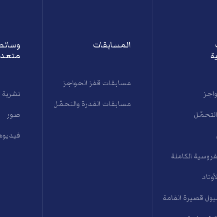
المسابقات
وسائط
ة
متعدد
مسابقات قفز الحواجز
واجز
نشرية 
مسابقات القدرة والتحمّل
التحمّل
صور
فيديوه
فروسية الكاملة
أوتاد
ول قصيرة القامة