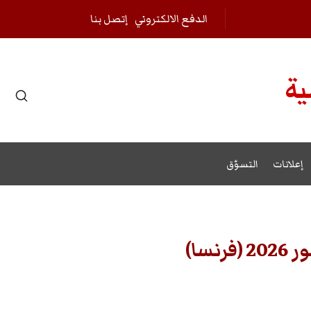
الدفع الالكتروني
إتصل بنا
ية
r results.
إعلانات
التسوّق
سا)