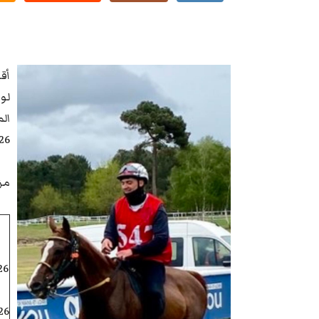
26.
مز
:30
:30