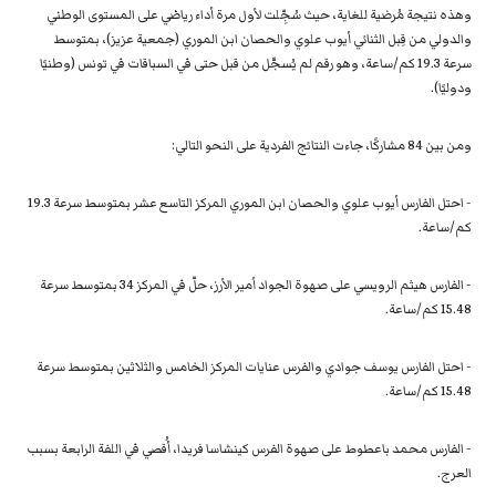
وهذه نتيجة مُرضية للغاية، حيث سُجِّلت لأول مرة أداء رياضي على المستوى الوطني
والدولي من قِبل الثنائي أيوب علوي والحصان ابن الموري (جمعية عزيز)، بمتوسط ​​
سرعة 19.3 كم/ساعة، وهو رقم لم يُسجَّل من قبل حتى في السباقات في تونس (وطنيًا
ودوليًا).
ومن بين 84 مشاركًا، جاءت النتائج الفردية على النحو التالي:
- احتل الفارس أيوب علوي والحصان ابن الموري المركز التاسع عشر بمتوسط ​​سرعة 19.3
كم/ساعة.
- الفارس هيثم الرويسي على صهوة الجواد أمير الأرز، حلّ في المركز 34 بمتوسط ​​سرعة
15.48 كم/ساعة.
- احتل الفارس يوسف جوادي والفرس عنايات المركز الخامس والثلاثين بمتوسط ​​سرعة
15.48 كم/ساعة.
- الفارس محمد باعطوط على صهوة الفرس كينشاسا فريدا، أُقصي في اللفة الرابعة بسبب
العرج.