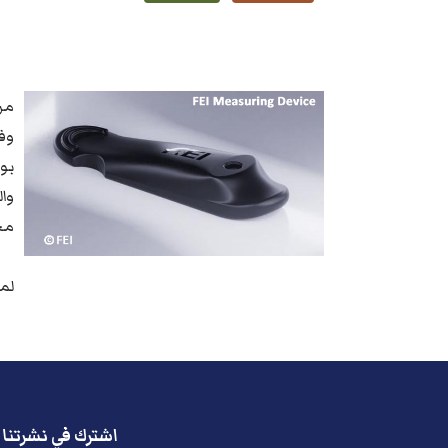
مراق
بو
وال
مج
لم
اشترك في نشرتنا ا