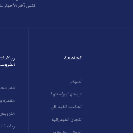
تلقى آخر الأخبار لد
الجامعة
رياضات
الفروسي
المهام
قفز الح
تاريخها ورؤسائها
القدرة و
المكتب الفيدرالي
الترويض
اللجان الفيدرالية
رياضة ال
القوانين واللوائح