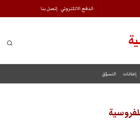
الدفع الالكتروني
إتصل بنا
ية
r results.
إعلانات
التسوّق
للفروسية