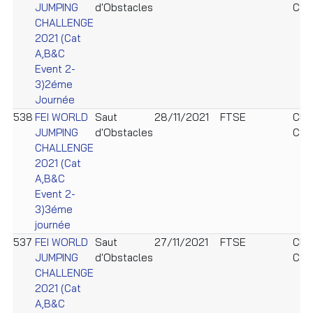
JUMPING
d'Obstacles
CSU
CHALLENGE
2021 (Cat
A,B&C
Event 2-
3)2éme
Journée
538
FEI WORLD
Saut
28/11/2021
FTSE
Clu
JUMPING
d'Obstacles
CSU
CHALLENGE
2021 (Cat
A,B&C
Event 2-
3)3éme
journée
537
FEI WORLD
Saut
27/11/2021
FTSE
Clu
JUMPING
d'Obstacles
CSU
CHALLENGE
2021 (Cat
A,B&C