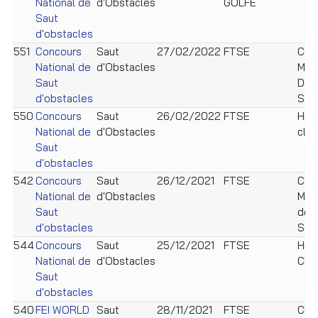
National de
d'Obstacles
GOLFE
Saut
d'obstacles
551
Concours
Saut
27/02/2022
FTSE
Cen
National de
d'Obstacles
Milit
Saut
De 
d'obstacles
Sou
550
Concours
Saut
26/02/2022
FTSE
Hip
National de
d'Obstacles
club
Saut
d'obstacles
542
Concours
Saut
26/12/2021
FTSE
Cen
National de
d'Obstacles
Milit
Saut
de 
d'obstacles
Sou
544
Concours
Saut
25/12/2021
FTSE
Hip
National de
d'Obstacles
Clu
Saut
d'obstacles
540
FEI WORLD
Saut
28/11/2021
FTSE
Clu