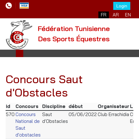
Login
FR
AR
EN
Fédération Tunisienne
Des Sports Équestres
Concours Saut
d'Obstacles
id
Concours
Discipline
début
Organisateur
Lie
570
Concours
Saut
05/06/2022
Club Errachidia
Clu
National de
d'Obstacles
Erra
Saut
d'obstacles