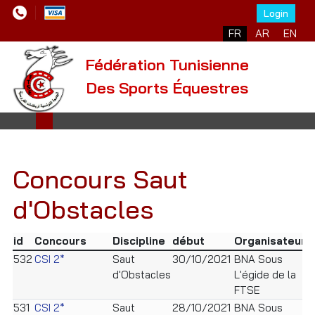
Login
FR
AR
EN
Fédération Tunisienne
Des Sports Équestres
Concours Saut
d'Obstacles
id
Concours
Discipline
début
Organisateur
L
532
CSI 2*
Saut
30/10/2021
BNA Sous
K
d'Obstacles
L'égide de la
FTSE
531
CSI 2*
Saut
28/10/2021
BNA Sous
K