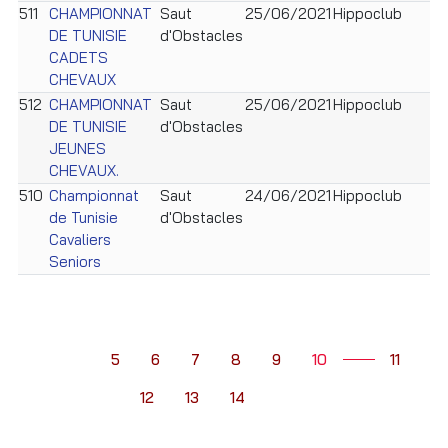
511
CHAMPIONNAT
Saut
25/06/2021
Hippoclub
F
DE TUNISIE
d'Obstacles
CADETS
CHEVAUX
512
CHAMPIONNAT
Saut
25/06/2021
Hippoclub
F
DE TUNISIE
d'Obstacles
JEUNES
CHEVAUX.
510
Championnat
Saut
24/06/2021
Hippoclub
F
de Tunisie
d'Obstacles
Cavaliers
Seniors
5
6
7
8
9
10
11
12
13
14