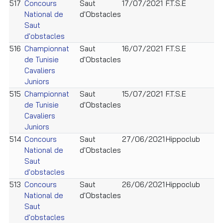
517
Concours
Saut
17/07/2021
F.T.S.E
H
National de
d'Obstacles
c
Saut
d'obstacles
516
Championnat
Saut
16/07/2021
F.T.S.E
H
de Tunisie
d'Obstacles
c
Cavaliers
Juniors
515
Championnat
Saut
15/07/2021
F.T.S.E
H
de Tunisie
d'Obstacles
c
Cavaliers
Juniors
514
Concours
Saut
27/06/2021
Hippoclub
F
National de
d'Obstacles
Saut
d'obstacles
513
Concours
Saut
26/06/2021
Hippoclub
F
National de
d'Obstacles
Saut
d'obstacles