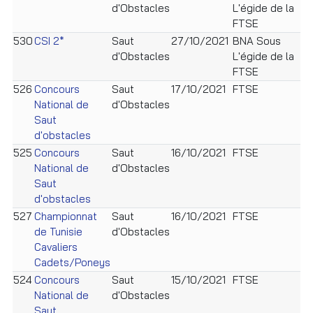
d'Obstacles
L'égide de la
FTSE
530
CSI 2*
Saut
27/10/2021
BNA Sous
K
d'Obstacles
L'égide de la
FTSE
526
Concours
Saut
17/10/2021
FTSE
H
National de
d'Obstacles
C
Saut
d'obstacles
525
Concours
Saut
16/10/2021
FTSE
H
National de
d'Obstacles
C
Saut
d'obstacles
527
Championnat
Saut
16/10/2021
FTSE
H
de Tunisie
d'Obstacles
C
Cavaliers
Cadets/Poneys
524
Concours
Saut
15/10/2021
FTSE
H
National de
d'Obstacles
C
Saut