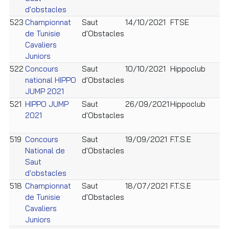
d'obstacles
523
Championnat
Saut
14/10/2021
FTSE
H
de Tunisie
d'Obstacles
C
Cavaliers
Juniors
522
Concours
Saut
10/10/2021
Hippoclub
H
national HIPPO
d'Obstacles
S
JUMP 2021
T
521
HIPPO JUMP
Saut
26/09/2021
Hippoclub
H
2021
d'Obstacles
S
T
519
Concours
Saut
19/09/2021
F.T.S.E
C
National de
d'Obstacles
C
Saut
d'obstacles
518
Championnat
Saut
18/07/2021
F.T.S.E
H
de Tunisie
d'Obstacles
c
Cavaliers
Juniors