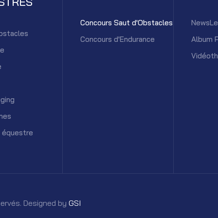
STRES
Concours Saut d'Obstacles
NewsLe
bstacles
Concours d'Endurance
Album 
ce
Vidéot
e
ging
mes
 équestre
éservés. Designed by
GSI