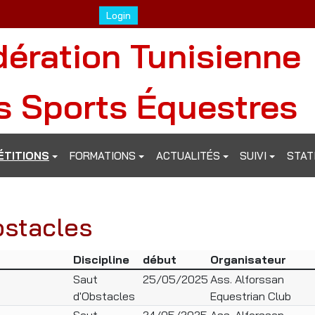
Login
dération Tunisienne
s Sports Équestres
TITIONS
FORMATIONS
ACTUALITÉS
SUIVI
STAT
bstacles
Discipline
début
Organisateur
Saut
25/05/2025
Ass. Alforssan
d'Obstacles
Equestrian Club
Saut
24/05/2025
Ass. Alforssan