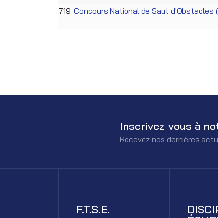
719
Concours National de Saut d'Obstacles 
Inscrivez-vous à no
Recevez nos dernières actu
F.T.S.E.
DISCI