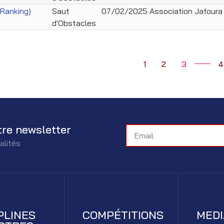
(Ranking)
Saut
07/02/2025
Association Jafoura
d'Obstacles
1
2
3
4
tre newsletter
alités
PLINES
COMPÉTITIONS
MED