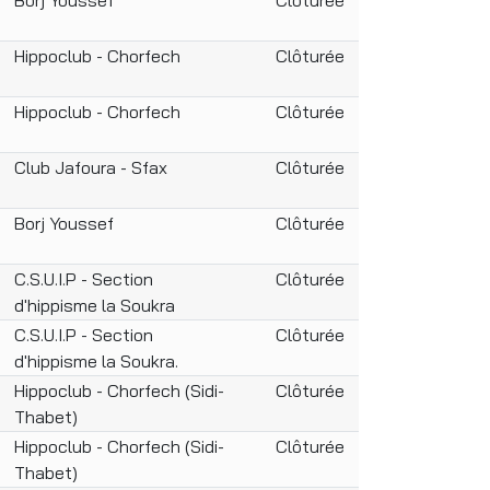
Hippoclub - Chorfech
Clôturée
Hippoclub - Chorfech
Clôturée
Club Jafoura - Sfax
Clôturée
Borj Youssef
Clôturée
C.S.U.I.P - Section
Clôturée
d'hippisme la Soukra
C.S.U.I.P - Section
Clôturée
d'hippisme la Soukra.
Hippoclub - Chorfech (Sidi-
Clôturée
Thabet)
Hippoclub - Chorfech (Sidi-
Clôturée
Thabet)