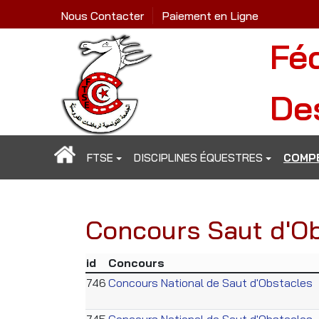
Nous Contacter
Paiement en Ligne
Fé
De
FTSE
DISCIPLINES ÉQUESTRES
COMPÉ
Concours Saut d'O
id
Concours
746
Concours National de Saut d'Obstacles
745
Concours National de Saut d'Obstacles