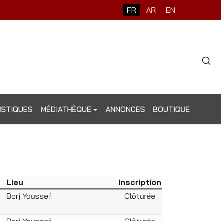
FR
AR
EN
ISTIQUES
MÉDIATHÈQUE
ANNONCES
BOUTIQUE
Lieu
Inscription
Borj Youssef
Clôturée
Borj Youssef
Clôturée