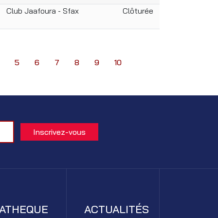
Club Jaafoura - Sfax
Clôturée
5
6
7
8
9
10
IATHEQUE
ACTUALITÉS