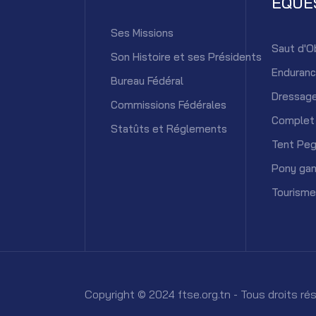
ÉQUE
Ses Missions
Saut d'O
Son Histoire et ses Présidents
Enduran
Bureau Fédéral
Dressag
Commissions Fédérales
Complet
Statûts et Réglements
Tent Peg
Pony ga
Tourisme
Copyright © 2024 ftse.org.tn - Tous droits r