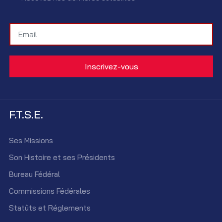
F.T.S.E.
Ses Missions
Son Histoire et ses Présidents
Bureau Fédéral
Commissions Fédérales
Statûts et Réglements