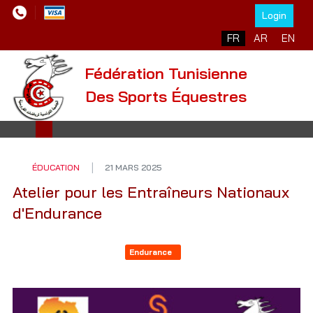
Login
Sélectionnez votre l
FR
AR
EN
Fédération Tunisienne
Des Sports Équestres
ÉDUCATION
21 MARS 2025
Atelier pour les Entraîneurs Nationaux
d'Endurance
Endurance