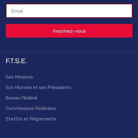
F.T.S.E.
Ses Missions
Son Histoire et ses Présidents
Bureau Fédéral
Commissions Fédérales
Statûts et Réglements