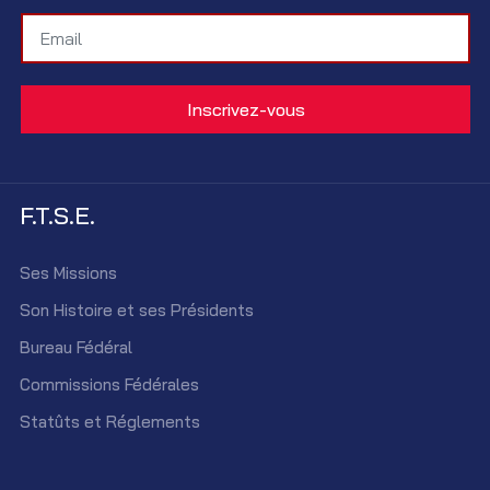
F.T.S.E.
Ses Missions
Son Histoire et ses Présidents
Bureau Fédéral
Commissions Fédérales
Statûts et Réglements