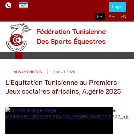
Login
Sélectionnez votre l
FR
AR
EN
Fédération Tunisienne
Des Sports Équestres
ALBUM PHOTOS
2 AOÛT 2025
L'Equitation Tunisienne au Premiers
Jeux scolaires africains, Algérie 2025