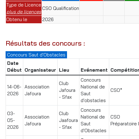
Type de Licence
CSO Qualification
plus de licences
Obtenu le
2026
Résultats des concours :
Concours Saut d'Obstacles
Date
Début
Organisateur
Lieu
Evénement
Compétitio
Concours
Club
14-06-
Association
National de
Jafoura
CSO*
2026
Jafoura
Saut
- Sfax
d'obstacles
Concours
03-
Club
Association
National de
CSO
05-
Jaafoura
Jafoura
Saut
Préparatoire I
2026
- Sfax
d'Obstacles