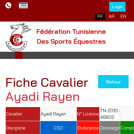
Login
Sélectionnez votre l
FR
AR
EN
Fédération Tunisienne
Des Sports Équestres
Fiche Cavalier
Retour
Ayadi Rayen
TN-2010-
Cavalier
Ayadi Rayen
N° Licence
46802
Discipline
CSO
Endurance
Dressage
Compl