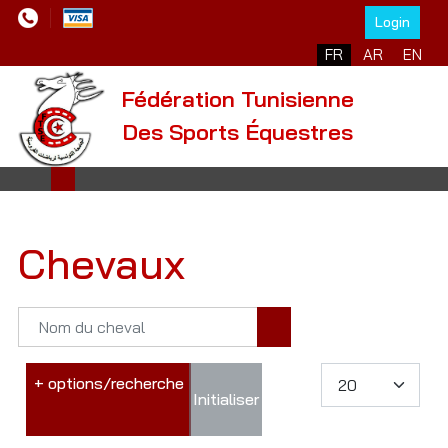
Login
FR
AR
EN
Fédération Tunisienne
Des Sports Équestres
Chevaux
+ options/recherche
Initialiser