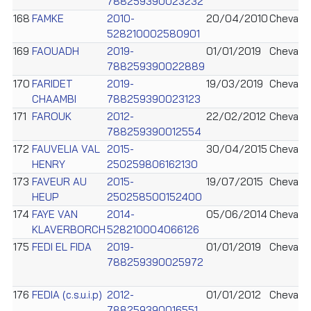
788259390023232
168
FAMKE
2010-
20/04/2010
Cheval
528210002580901
169
FAOUADH
2019-
01/01/2019
Cheval
788259390022889
170
FARIDET
2019-
19/03/2019
Cheval
CHAAMBI
788259390023123
171
FAROUK
2012-
22/02/2012
Cheval
788259390012554
172
FAUVELIA VAL
2015-
30/04/2015
Cheval
HENRY
250259806162130
173
FAVEUR AU
2015-
19/07/2015
Cheval
HEUP
250258500152400
174
FAYE VAN
2014-
05/06/2014
Cheval
KLAVERBORCH
528210004066126
175
FEDI EL FIDA
2019-
01/01/2019
Cheval
788259390025972
176
FEDIA (c.s.u.i.p)
2012-
01/01/2012
Cheval
788259390016551