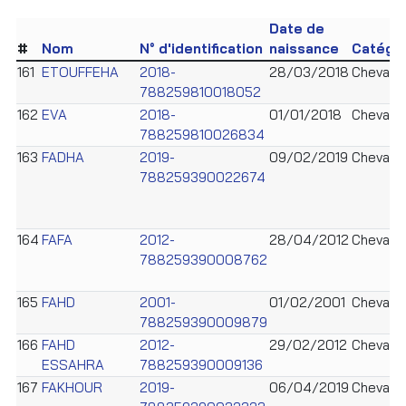
Date de
#
Nom
N° d'identification
naissance
Catégo
161
ETOUFFEHA
2018-
28/03/2018
Cheval
788259810018052
162
EVA
2018-
01/01/2018
Cheval
788259810026834
163
FADHA
2019-
09/02/2019
Cheval
788259390022674
164
FAFA
2012-
28/04/2012
Cheval
788259390008762
165
FAHD
2001-
01/02/2001
Cheval
788259390009879
166
FAHD
2012-
29/02/2012
Cheval
ESSAHRA
788259390009136
167
FAKHOUR
2019-
06/04/2019
Cheval