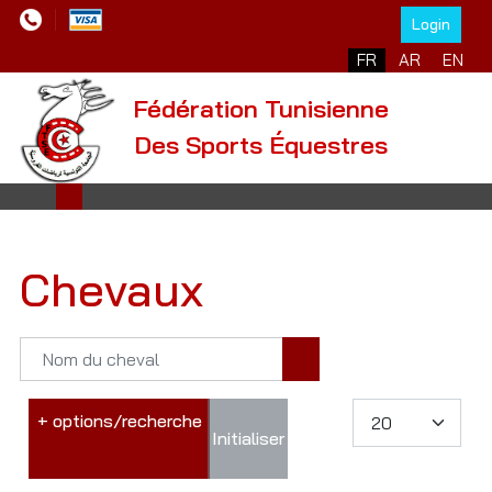
Login
FR
AR
EN
Fédération Tunisienne
Des Sports Équestres
Chevaux
+ options/recherche
Initialiser