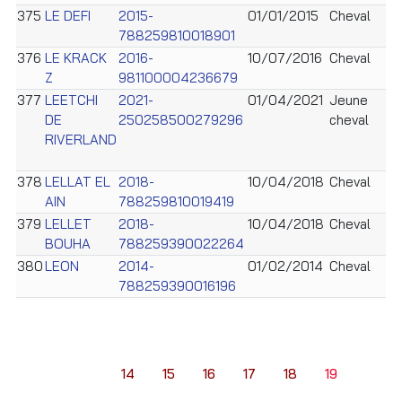
375
LE DEFI
2015-
01/01/2015
Cheval
788259810018901
376
LE KRACK
2016-
10/07/2016
Cheval
Z
981100004236679
377
LEETCHI
2021-
01/04/2021
Jeune
DE
250258500279296
cheval
RIVERLAND
378
LELLAT EL
2018-
10/04/2018
Cheval
AIN
788259810019419
379
LELLET
2018-
10/04/2018
Cheval
BOUHA
788259390022264
380
LEON
2014-
01/02/2014
Cheval
788259390016196
14
15
16
17
18
19