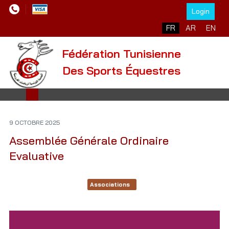
Login
Sélectionnez votre l
FR
AR
EN
Fédération Tunisienne
Des Sports Équestres
9 OCTOBRE 2025
Assemblée Générale Ordinaire
Evaluative
Associations