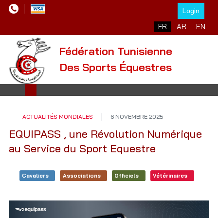
Login
Sélectionnez votre l
FR
AR
EN
Fédération Tunisienne
Des Sports Équestres
ACTUALITÉS MONDIALES
6 NOVEMBRE 2025
EQUIPASS , une Révolution Numérique
au Service du Sport Equestre
Cavaliers
Associations
Officiels
Vétérinaires