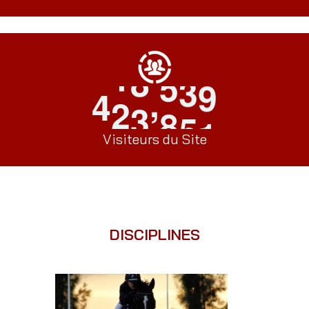
,
4
2
3
8
5
1
Visiteurs du Site
DISCIPLINES