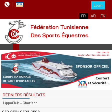
Login
Sélectionnez votre l
FR
AR
EN
Fédération Tunisienne
Des Sports Équestres
Championnat de Tunisie Cavaliers Cadets/ Poneys 2025-2026
03/07/2026
Saut d'Obstacles
Hippoclub – Chorfech
Championnat de Tunisie Classiques "Amateurs" 2025-2026
02/07/2026
Saut d'Obstacles
HippoClub – Chorfech
DERNIERS RÉSULTATS
CED-CEQ1-CEQ2-CEQ3
31/05/2026