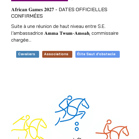
𝐀𝐟𝐫𝐢𝐜𝐚𝐧 𝐆𝐚𝐦𝐞𝐬 𝟐𝟎𝟐𝟕 - DATES OFFICIELLES
CONFIRMÉES
Suite à une réunion de haut niveau entre S.E.
l’ambassadrice 𝐀𝐦𝐦𝐚 𝐓𝐰𝐮𝐦-𝐀𝐦𝐨𝐚𝐡, commissaire
chargée...
Cavaliers
Associations
Élite Saut d'obstacle