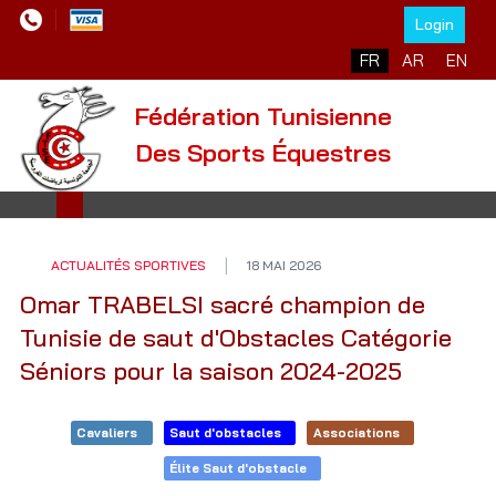
Login
Sélectionnez votre l
FR
AR
EN
Fédération Tunisienne
Des Sports Équestres
ACTUALITÉS SPORTIVES
18 MAI 2026
Omar TRABELSI sacré champion de
Tunisie de saut d'Obstacles Catégorie
Séniors pour la saison 2024-2025
Cavaliers
Saut d'obstacles
Associations
Élite Saut d'obstacle