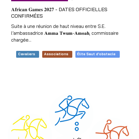
𝐀𝐟𝐫𝐢𝐜𝐚𝐧 𝐆𝐚𝐦𝐞𝐬 𝟐𝟎𝟐𝟕 - DATES OFFICIELLES
CONFIRMÉES
Suite à une réunion de haut niveau entre S.E.
l’ambassadrice 𝐀𝐦𝐦𝐚 𝐓𝐰𝐮𝐦-𝐀𝐦𝐨𝐚𝐡, commissaire
chargée...
Cavaliers
Associations
Élite Saut d'obstacle