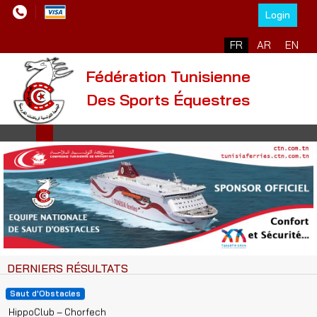
Login
Sélectionnez votre l
FR
AR
EN
Fédération Tunisienne
Des Sports Équestres
Championnat de Tunisie Cavaliers Cadets/ Poneys 2025-2026
03/07/2026
Saut d'Obstacles
Hippoclub – Chorfech
Championnat de Tunisie Classiques "Amateurs" 2025-2026
02/07/2026
Saut d'Obstacles
DERNIERS RÉSULTATS
HippoClub – Chorfech
CED-CEQ1-CEQ2-CEQ3