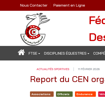
Nous Contacter
Paiement en Ligne
Fé
De
FTSE
DISCIPLINES ÉQUESTRES
COMPÉ
ACTUALITÉS SPORTIVES
11 FÉVRIER 2026
Report du CEN orga
Associations
Officiels
Endurance
Vét