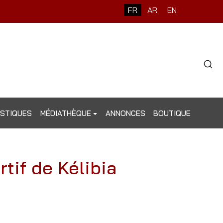
Sélectionnez votre langue
FR
AR
EN
Type 2 o
ISTIQUES
MÉDIATHÈQUE
ANNONCES
BOUTIQUE
tif de Kélibia