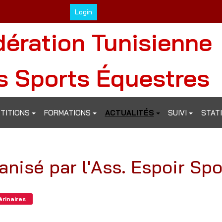
Login
dération Tunisienne
s Sports Équestres
TITIONS
FORMATIONS
ACTUALITÉS
SUIVI
STAT
nisé par l'Ass. Espoir Spor
érinaires