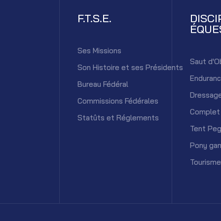
F.T.S.E.
DISCI
ÉQUE
Ses Missions
Saut d'O
Son Histoire et ses Présidents
Enduran
Bureau Fédéral
Dressag
Commissions Fédérales
Complet
Statûts et Réglements
Tent Peg
Pony ga
Tourisme