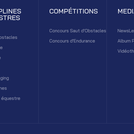
PLINES
COMPÉTITIONS
MED
STRES
Concours Saut d'Obstacles
NewsLe
bstacles
Concours d'Endurance
Album 
ce
Vidéot
e
ging
mes
 équestre