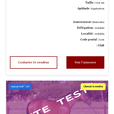
Taille :
168 cm
Aptitude :
Equitation
Gouvernorat :
Manouba
Délégation :
Jedaida
Localité :
Jedaida
Code postal :
1124
Club :
Contacter le vendeur
Voir l’annonce
Cheval à vendre
Annonce N° : 201