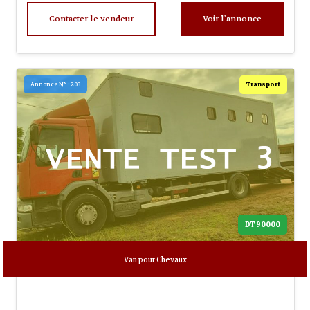
Contacter le vendeur
Voir l’annonce
Transport
Annonce N° : 203
90000 DT
Van pour Chevaux