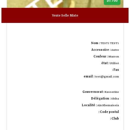
700 DT
Vente Selle Mixte
Nom :
TEST1 TEST1
Accessoire :
Autre
Couleur :
Marron
état :
Utilisé
Fax :
email :
test@gmail.com
Gouvernorat :
Kasserine
Délégation :
Sbiba
Localité :
Ain Khemaissia
Code postal :
Club :