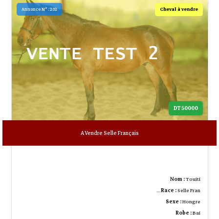
Cheval à vendre
Annonce N° : 202
50000 DT
A Vendre Selle Français
Nom :
Touiti
Race :
Selle Fran…
Sexe :
Hongre
Robe :
Bai