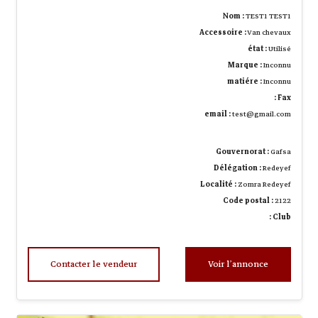
Nom :
TEST1 TEST1
Accessoire :
Van chevaux
état :
Utilisé
Marque :
Inconnu
matiére :
Inconnu
Fax :
email :
test@gmail.com
Gouvernorat :
Gafsa
Délégation :
Redeyef
Localité :
Zomra Redeyef
Code postal :
2122
Club :
Contacter le vendeur
Voir l’annonce