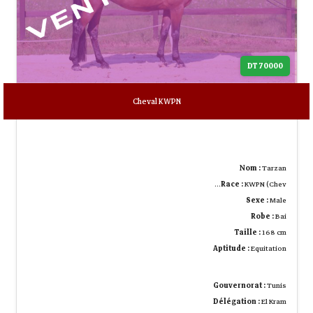
70000 DT
Cheval KWPN
Nom :
Tarzan
Race :
KWPN (Chev…
Sexe :
Male
Robe :
Bai
Taille :
168 cm
Aptitude :
Equitation
Gouvernorat :
Tunis
Délégation :
El Kram