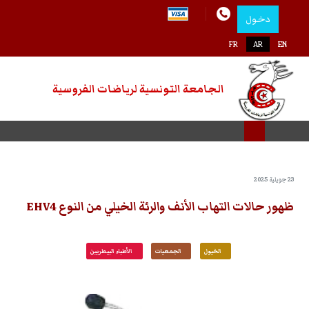
دخول
اختر لغتك
FR
AR
EN
الجامعة التونسية لرياضات الفروسية
23 جويلية 2025
ظهور حالات التهاب الأنف والرئة الخيلي من النوع EHV4
الخيول
الجمعيات
الأطباء البيطريين