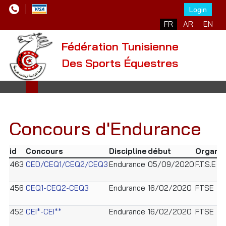
Login
FR
AR
EN
Fédération Tunisienne
Des Sports Équestres
Concours d'Endurance
id
Concours
Discipline
début
Organis
463
CED/CEQ1/CEQ2/CEQ3
Endurance
05/09/2020
F.T.S.E
456
CEQ1-CEQ2-CEQ3
Endurance
16/02/2020
FTSE
452
CEI*-CEI**
Endurance
16/02/2020
FTSE