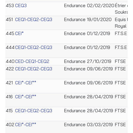
453
CEQ3
Endurance
02/02/2020
Étrier de
Soukra
451
CEQ1-CEQ2-CEQ3
Endurance
19/01/2020
Equis loi
Royal Cl
445
CEI*
Endurance
01/12/2019
F.T.S.E
444
CEQ1-CEQ2-CEQ3
Endurance
01/12/2019
F.T.S.E
440
CED-CEQ1-CEQ2
Endurance
27/10/2019
FTSE
422
CEQ1-CEQ2-CEQ3
Endurance
09/06/2019
FTSE
421
CEI*-CEI**
Endurance
09/06/2019
FTSE
416
CEI*-CEI**
Endurance
28/04/2019
FTSE
415
CEQ1-CEQ2-CEQ3
Endurance
28/04/2019
FTSE
402
CEI*-CEI**
Endurance
03/03/2019
FTSE