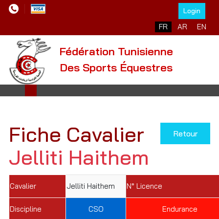
Login
Sélectionnez votre l
FR
AR
EN
Fédération Tunisienne
Des Sports Équestres
Fiche Cavalier
Retour
Jelliti Haithem
Cavalier
Jelliti Haithem
N° Licence
Discipline
CSO
Endurance