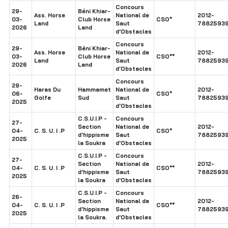
Concours
29-
Béni Khiar-
Ass. Horse
National de
2012-
03-
Club Horse
CSO*
Land
Saut
78825939
2026
Land
d'Obstacles
Concours
29-
Béni Khiar-
Ass. Horse
National de
2012-
03-
Club Horse
CSO**
Land
Saut
78825939
2026
Land
d'Obstacles
Concours
29-
Haras Du
Hammamet
National de
2012-
06-
CSO*
Golfe
Sud
Saut
78825939
2025
d'Obstacles
C.S.U.I.P -
Concours
27-
Section
National de
2012-
04-
C. S. U. I .P
CSO*
d'hippisme
Saut
78825939
2025
la Soukra
d'Obstacles
C.S.U.I.P -
Concours
27-
Section
National de
2012-
04-
C. S. U. I .P
CSO**
d'hippisme
Saut
78825939
2025
la Soukra
d'Obstacles
C.S.U.I.P -
Concours
26-
Section
National de
2012-
04-
C. S. U. I .P
CSO**
d'hippisme
Saut
78825939
2025
la Soukra.
d'Obstacles