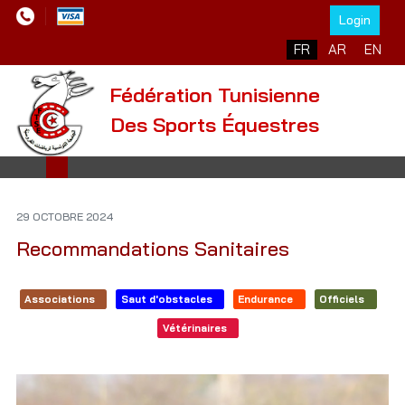
Login
Sélectionnez votre l
FR
AR
EN
Fédération Tunisienne
Des Sports Équestres
29 OCTOBRE 2024
Recommandations Sanitaires
Associations
Saut d'obstacles
Endurance
Officiels
Vétérinaires