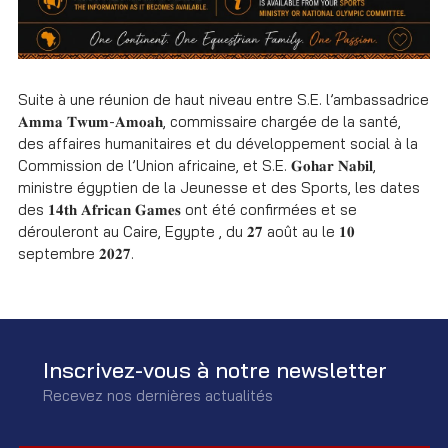
Suite à une réunion de haut niveau entre S.E. l’ambassadrice
𝐀𝐦𝐦𝐚 𝐓𝐰𝐮𝐦-𝐀𝐦𝐨𝐚𝐡, commissaire chargée de la santé,
des affaires humanitaires et du développement social à la
Commission de l’Union africaine, et S.E. 𝐆𝐨𝐡𝐚𝐫 𝐍𝐚𝐛𝐢𝐥,
ministre égyptien de la Jeunesse et des Sports, les dates
des 𝟏𝟒𝐭𝐡 𝐀𝐟𝐫𝐢𝐜𝐚𝐧 𝐆𝐚𝐦𝐞𝐬 ont été confirmées et se
dérouleront au Caire, Egypte , du 𝟐𝟕 août au le 𝟏𝟎
septembre 𝟐𝟎𝟐𝟕.
Inscrivez-vous à notre newsletter
Recevez nos dernières actualités