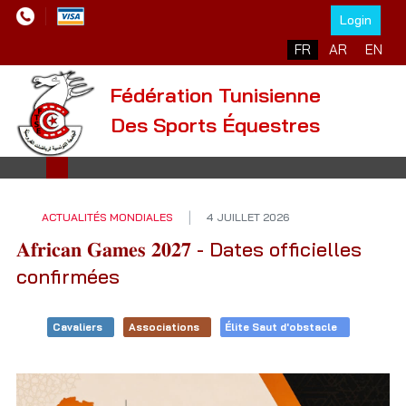
Login
Sélectionnez votre l
FR
AR
EN
Fédération Tunisienne
Des Sports Équestres
ACTUALITÉS MONDIALES
4 JUILLET 2026
𝐀𝐟𝐫𝐢𝐜𝐚𝐧 𝐆𝐚𝐦𝐞𝐬 𝟐𝟎𝟐𝟕 - Dates officielles
confirmées
Cavaliers
Associations
Élite Saut d'obstacle