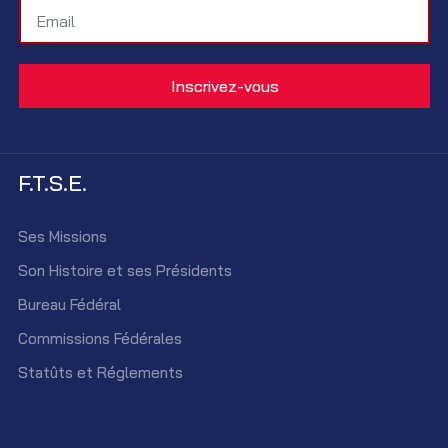
F.T.S.E.
Ses Missions
Son Histoire et ses Présidents
Bureau Fédéral
Commissions Fédérales
Statûts et Réglements