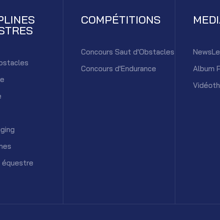
PLINES
COMPÉTITIONS
MED
STRES
Concours Saut d'Obstacles
NewsLe
bstacles
Concours d'Endurance
Album 
ce
Vidéot
e
ging
mes
 équestre