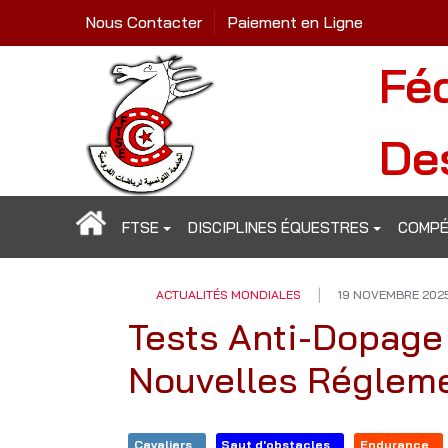
Nous Contacter
Paiement en Ligne
Fé
De
FTSE
DISCIPLINES ÉQUESTRES
COMPÉ
ACTUALITÉS MONDIALES
19 NOVEMBRE 202
Tests Anti-Dopage
Nouvelles Régleme
Cavaliers
Saut d'obstacles
Endurance