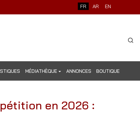
Sélectionnez votre langue
FR
AR
EN
Type 2 o
ISTIQUES
MÉDIATHÈQUE
ANNONCES
BOUTIQUE
étition en 2026 :