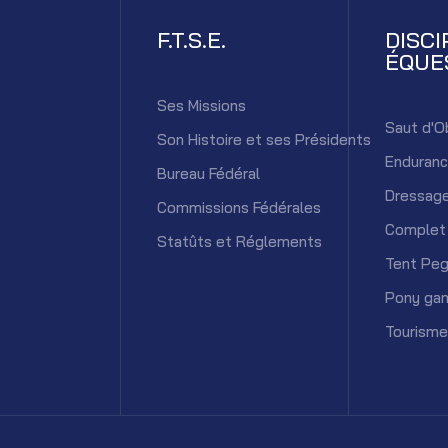
F.T.S.E.
DISCI
ÉQUE
Ses Missions
Saut d'O
Son Histoire et ses Présidents
Enduran
Bureau Fédéral
Dressag
Commissions Fédérales
Complet
Statûts et Réglements
Tent Peg
Pony ga
Tourisme