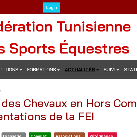
Login
dération Tunisienne
s Sports Équestres
TITIONS
FORMATIONS
ACTUALITÉS
SUIVI
STAT
5
 des Chevaux en Hors Comp
ntations de la FEI
Dressage
Complet
Associations
Vétérinaires