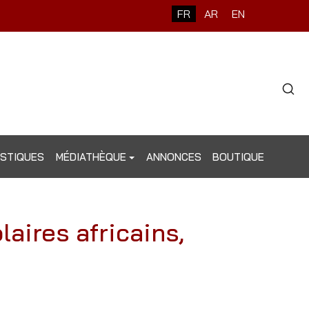
Sélectionnez votre langue
FR
AR
EN
Type 2 o
ISTIQUES
MÉDIATHÈQUE
ANNONCES
BOUTIQUE
aires africains,