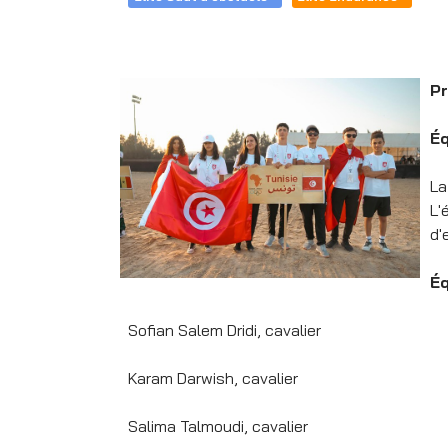
Pr
Éq
La
L'
d'
Éq
Sofian Salem Dridi, cavalier
Karam Darwish, cavalier
Salima Talmoudi, cavalier