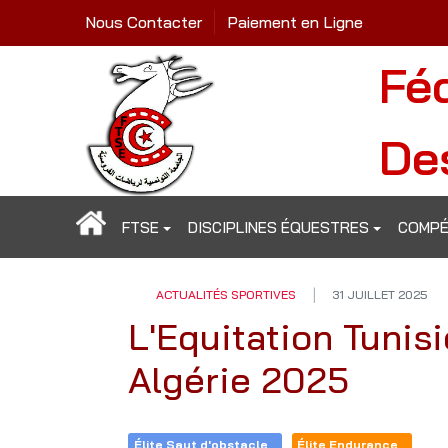
Nous Contacter
Paiement en Ligne
Fé
De
FTSE
DISCIPLINES ÉQUESTRES
COMPÉ
ACTUALITÉS SPORTIVES
31 JUILLET 2025
L'Equitation Tunis
Algérie 2025
Élite Saut d'obstacle
Élite Endurance