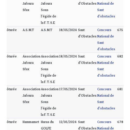
Jafoura
Jafoura
d'Obstacles
National de
Sfax
Sous
Saut
l'égide de
d'obstacles
la F. T. S.E
Clôturée
A.S.M.T
A.S.M.T
18/05/2024
Saut
Concours
675
d'Obstacles
National de
Saut
d'obstacles
Clôturée
Association
Association
18/05/2024
Saut
Concours
682
Jafoura
Jafoura
d'Obstacles
National de
Sfax
Sous
Saut
l'égide de
d'obstacles
la F. T. S.E
Clôturée
Association
Association
17/05/2024
Saut
Concours
681
Jafoura
Jafoura
d'Obstacles
National de
Sfax
Sous
Saut
l'égide de
d'obstacles
la F. T. S.E
Clôturée
Hammamet
Haras du
12/05/2024
Saut
Concours
678
GOLFE
d'Obstacles
National de