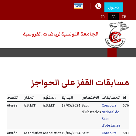
دخول
FR
AR
EN
الجامعة التونسية لرياضات الفروسية
مسابقات القفز على الحواجز
id
المسابقات
الاختصاص
البداية
المنظِّم
المكان
التسجيل
Clôturée
A.S.M.T
A.S.M.T
19/05/2024
Saut
Concours
676
d'Obstacles
National de
Saut
d'obstacles
Clôturée
Association
Association
19/05/2024
Saut
Concours
683