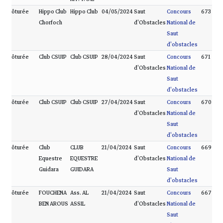
Clôturée
Hippo Club
Hippo Club
04/05/2024
Saut
Concours
673
Chorfoch
d'Obstacles
National de
Saut
d'obstacles
Clôturée
Club CSUIP
Club CSUIP
28/04/2024
Saut
Concours
671
d'Obstacles
National de
Saut
d'obstacles
Clôturée
Club CSUIP
Club CSUIP
27/04/2024
Saut
Concours
670
d'Obstacles
National de
Saut
d'obstacles
Clôturée
Club
CLUB
21/04/2024
Saut
Concours
669
Equestre
EQUESTRE
d'Obstacles
National de
Guidara
GUIDARA
Saut
d'obstacles
Clôturée
FOUCHENA
Ass. AL
21/04/2024
Saut
Concours
667
BEN AROUS
ASSIL
d'Obstacles
National de
Saut