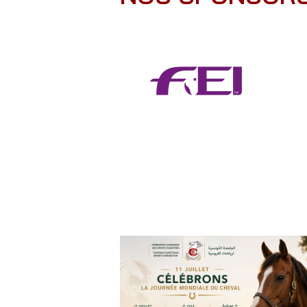
Calendrier de Vaccination de...
Sportif de ...
16 juin 2026 |
Actualités Fédérales
11 février 2026 |
Actualités sportives
Devenez Sponsor de l'Équipe Nationale
Mise à Jour du Calendrier Sportif
de Saut d’Obst...
8 juin 2026 |
Actualités sportives
10 juin 2026 |
Actualités Fédérales
Omar TRABELSI sacré champion de
Incitation au recrutement de cadres
Tunisie de saut d'Ob...
techniques sportifs a...
18 mai 2026 |
Actualités sportives
9 juin 2026 |
Actualités Fédérales
Rayan Louhichi sur le podium du
meeting d'endurance ...
15 avril 2026 |
Actualités sportives
Report du CEI du 04 avril
2 avril 2026 |
Actualités sportives
Report du CEN organisé par l'Ass. Espoir
Sportif de ...
11 février 2026 |
Actualités sportives