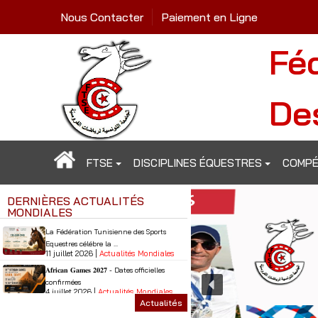
Nous Contacter
Paiement en Ligne
Fé
De
FTSE
DISCIPLINES ÉQUESTRES
COMPÉ
DERNIÈRES ACTUALITÉS
MONDIALES
La Fédération Tunisienne des Sports
Equestres célébre la ...
11 juillet 2026 |
Actualités Mondiales
𝐀𝐟𝐫𝐢𝐜𝐚𝐧 𝐆𝐚𝐦𝐞𝐬 𝟐𝟎𝟐𝟕 - Dates officielles
confirmées
4 juillet 2026 |
Actualités Mondiales
Actualités
Report des Jeux Africains au Caire