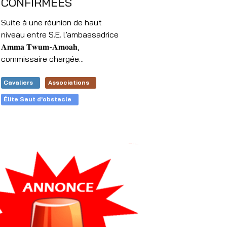
CONFIRMÉES
Suite à une réunion de haut
niveau entre S.E. l’ambassadrice
𝐀𝐦𝐦𝐚 𝐓𝐰𝐮𝐦-𝐀𝐦𝐨𝐚𝐡,
commissaire chargée...
Cavaliers
Associations
Élite Saut d'obstacle