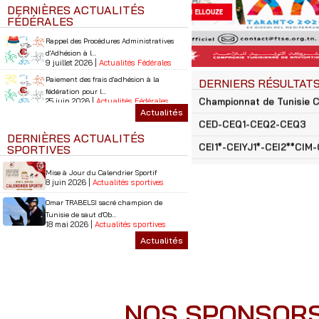
(Egypte) au second sem...
DERNIÈRES ACTUALITÉS
14 juin 2026 |
Actualités Mondiales
FÉDÉRALES
Rappel sur l'Enregistrement des Vaccins
Anti-Grippe ...
Rappel des Procédures Administratives
11 juin 2026 |
Actualités Mondiales
d'Adhésion à l...
9 juillet 2026 |
Actualités Fédérales
Ranking Continental Africain Pour le
Challenge en Saut d&...
Paiement des frais d'adhésion à la
DERNIERS RÉSULTAT
9 juin 2026 |
Actualités Mondiales
fédération pour l...
25 juin 2026 |
Actualités Fédérales
La Fédération Tunisienne des Sports
Actualités
CED-CEQ1-CEQ2-CEQ3
Equestres célébre la ...
Entrée en Vigueur du Nouveau
11 juillet 2026 |
Actualités Mondiales
Calendrier de Vaccination de...
DERNIÈRES ACTUALITÉS
CEI1*-CEIYJ1*-CEI2**CIM-
16 juin 2026 |
Actualités Fédérales
𝐀𝐟𝐫𝐢𝐜𝐚𝐧 𝐆𝐚𝐦𝐞𝐬 𝟐𝟎𝟐𝟕 - Dates officielles
SPORTIVES
confirmées
Devenez Sponsor de l'Équipe Nationale
4 juillet 2026 |
Actualités Mondiales
de Saut d’Obst...
Mise à Jour du Calendrier Sportif
10 juin 2026 |
Actualités Fédérales
8 juin 2026 |
Actualités sportives
Report des Jeux Africains au Caire
(Egypte) au second sem...
Incitation au recrutement de cadres
Omar TRABELSI sacré champion de
14 juin 2026 |
Actualités Mondiales
techniques sportifs a...
CED-CEQ1-CEQ2-CEQ3
Tunisie de saut d'Ob...
9 juin 2026 |
Actualités Fédérales
Rappel sur l'Enregistrement des Vaccins
18 mai 2026 |
Actualités sportives
CEI1*-CEIYJ1*-CEI2**CIM-
Anti-Grippe ...
Rappel des Procédures Administratives
Actualités
Rayan Louhichi sur le podium du
11 juin 2026 |
Actualités Mondiales
d'Adhésion à l...
meeting d'endurance ...
9 juillet 2026 |
Actualités Fédérales
Ranking Continental Africain Pour le
15 avril 2026 |
Actualités sportives
Challenge en Saut d&...
Paiement des frais d'adhésion à la
9 juin 2026 |
Actualités Mondiales
Report du CEI du 04 avril
fédération pour l...
2 avril 2026 |
Actualités sportives
25 juin 2026 |
Actualités Fédérales
NOS SPONSORS
Entrée en Vigueur du Nouveau
Report du CEN organisé par l'Ass. Espoir