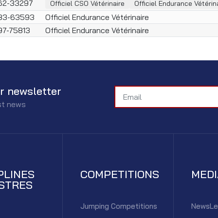
62-33297
Officiel CSO Vétérinaire
Officiel Endurance Vétérin
83-63593
Officiel Endurance Vétérinaire
97-75813
Officiel Endurance Vétérinaire
r newsletter
est news
PLINES
COMPETITIONS
MED
STRES
Jumping Competitions
NewsLe