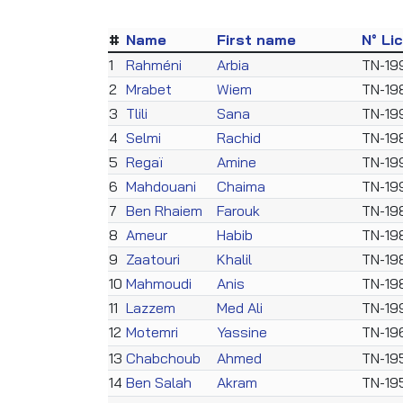
#
Name
First name
N° Li
1
Rahméni
Arbia
TN-19
2
Mrabet
Wiem
TN-19
3
Tlili
Sana
TN-19
4
Selmi
Rachid
TN-19
5
Regaï
Amine
TN-19
6
Mahdouani
Chaima
TN-19
7
Ben Rhaiem
Farouk
TN-19
8
Ameur
Habib
TN-19
9
Zaatouri
Khalil
TN-19
10
Mahmoudi
Anis
TN-19
11
Lazzem
Med Ali
TN-19
12
Motemri
Yassine
TN-19
13
Chabchoub
Ahmed
TN-19
14
Ben Salah
Akram
TN-19