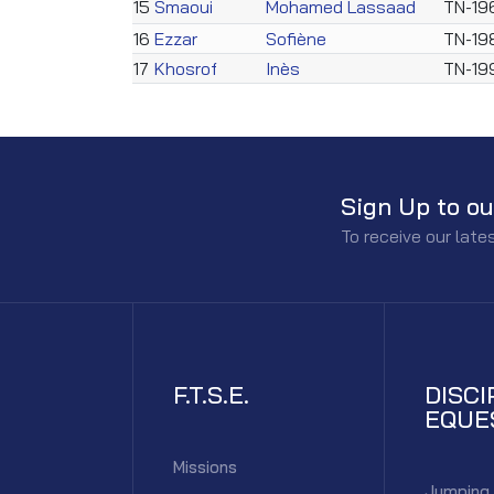
15
Smaoui
Mohamed Lassaad
TN-19
16
Ezzar
Sofiène
TN-19
17
Khosrof
Inès
TN-19
Sign Up to ou
To receive our lat
F.T.S.E.
DISCI
EQUE
Missions
Jumping