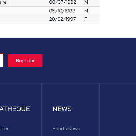
08/07/1962
M
aire
05/10/1983
M
28/02/1997
F
IATHEQUE
NEWS
tter
Sports News