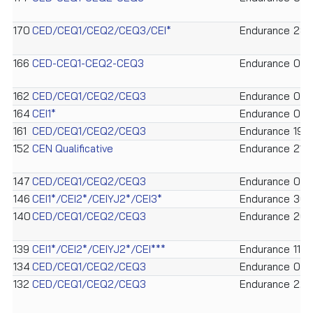
170
CED/CEQ1/CEQ2/CEQ3/CEI*
Endurance
28/
166
CED-CEQ1-CEQ2-CEQ3
Endurance
07/
162
CED/CEQ1/CEQ2/CEQ3
Endurance
09/
164
CEI1*
Endurance
08/
161
CED/CEQ1/CEQ2/CEQ3
Endurance
19/
152
CEN Qualificative
Endurance
21/
147
CED/CEQ1/CEQ2/CEQ3
Endurance
01/
146
CEI1*/CEI2*/CEIYJ2*/CEI3*
Endurance
30/
140
CED/CEQ1/CEQ2/CEQ3
Endurance
20/
139
CEI1*/CEI2*/CEIYJ2*/CEI***
Endurance
11/
134
CED/CEQ1/CEQ2/CEQ3
Endurance
09/
132
CED/CEQ1/CEQ2/CEQ3
Endurance
22/