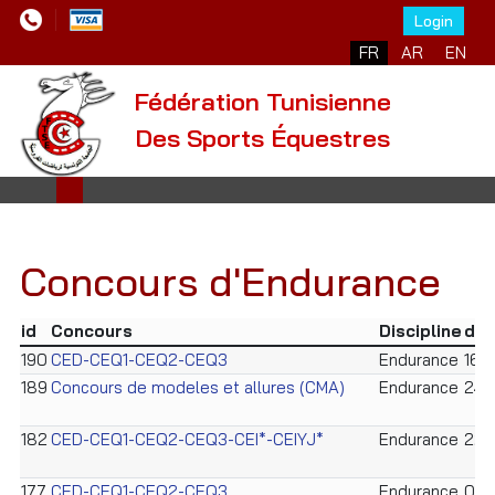
Login
FR
AR
EN
Fédération Tunisienne
Des Sports Équestres
Concours d'Endurance
id
Concours
Discipline
déb
190
CED-CEQ1-CEQ2-CEQ3
Endurance
16/
189
Concours de modeles et allures (CMA)
Endurance
24/
182
CED-CEQ1-CEQ2-CEQ3-CEI*-CEIYJ*
Endurance
22/
177
CED-CEQ1-CEQ2-CEQ3
Endurance
08/