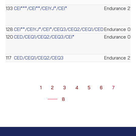
133
CEI***/CEI**/CEIYJ*/CEI*
Endurance
21/
128
CEI**/CEIYJ*/CEI*/CEQ3/CEQ2/CEQ1/CED
Endurance
04/
120
CED/CEQ1/CEQ2/CEQ3/CEI*
Endurance
01/
117
CED/CEQ1/CEQ2/CEQ3
Endurance
29/
1
2
3
4
5
6
7
8