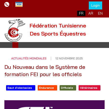
Login
Sélectionnez votre l
FR
AR
EN
Fédération Tunisienne
Des Sports Équestres
ACTUALITÉS MONDIALES
12 NOVEMBRE 2025
Du Nouveau dans le Système de
formation FEI pour les officiels
Saut d'obstacles
Endurance
Officiels
Vétérinaires